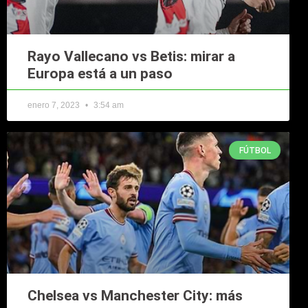
Rayo Vallecano vs Betis: mirar a
Europa está a un paso
enero 7, 2023
3:54 am
FÚTBOL
Chelsea vs Manchester City: más