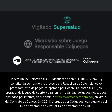
Codere Online Colombia S.A.S., identificada con NIT 901.512.762-1 y
constituida conforme a las leyes de la República de Colombia, cuyo
procesamiento de pagos es operado por Codere Apuestas S.A.U., es
operador de juegos de suerte y azar en la modalidad de juegos novedosos
operados por internet, en el dominio
https://www.codere.com.co/
, en virtud
del Contrato de Concesión C2218 otorgado por Coljuegos, con vigencia del
15 de noviembre de 2025 al 14 de noviembre de 2030.