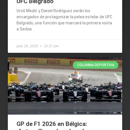
UFC Belgrado
Uroš Medić y Daniel Rodríguez serán los
encargados de protagonizar la pelea estelar de UFC
Belgrado, una función que marcará la primera visita
a Serbia
julio 29, 2026
10:37 pm
COLUMNA DEPORTIVA
GP de F1 2026 en Bélgica: