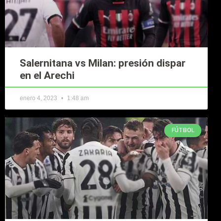
Salernitana vs Milan: presión dispar
en el Arechi
enero 4, 2023
1:48 am
FÚTBOL