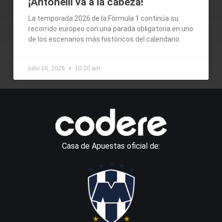
¡Antonelli va a la cabeza!
La temporada 2026 de la Fórmula 1 continúa su
recorrido europeo con una parada obligatoria en uno
de los escenarios más históricos del calendario.
julio 16, 2026
10:20 am
Casa de Apuestas oficial de: