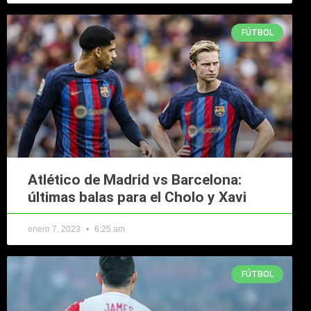
FÚTBOL
Atlético de Madrid vs Barcelona:
últimas balas para el Cholo y Xavi
enero 7, 2023
6:25 am
FÚTBOL