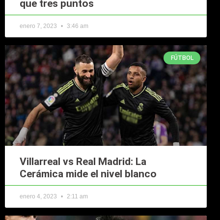
que tres puntos
enero 7, 2023
3:46 am
FÚTBOL
Villarreal vs Real Madrid: La
Cerámica mide el nivel blanco
enero 4, 2023
2:11 am