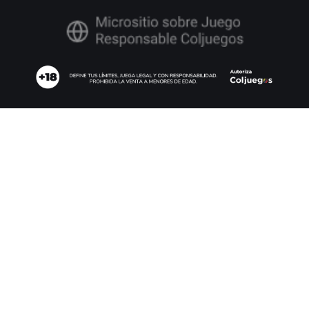
Codere Online Colombia S.A.S., identificada con NIT 901.512.762-1 y
constituida conforme a las leyes de la República de Colombia, cuyo
procesamiento de pagos es operado por Codere Apuestas S.A.U., es
operador de juegos de suerte y azar en la modalidad de juegos novedosos
operados por internet, en el dominio
https://www.codere.com.co/
, en virtud
del Contrato de Concesión C2218 otorgado por Coljuegos, con vigencia del
15 de noviembre de 2025 al 14 de noviembre de 2030.
Codere Online Colombia S.A.S. tiene su domicilio principal en la Carrera 72
# 81B – 13, Edificio Connecta 80, Torre Fura, Piso 5, Oficina 565, en
Bogotá, Colombia, y su correo electrónico para notificaciones judiciales es
legal.online.co@codere.com
, para los fines pertinentes.