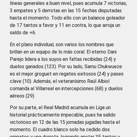
líneas generales a buen nivel, pues acumula 7 victorias,
3 empates y 5 derrotas en las 15 fechas disputadas
hasta el momento. Todo ello con un balance goleador
de 17 tantos a favor y 11 en contra, lo que arroja un
saldo de +6.
En el plano individual, son varios los nombres que
brillan en un equipo de lo más coral. El eterno Dani
Parejo lidera a los suyos en faltas recibidas (24) y
duelos ganados (123). Por su lado, Samu Chukwueze
es el mejor groguet en regates exitosos (24) y pases
clave (10). Además, el veteranísimo Raúl Albiol
comanda al Villarreal en intercepciones (68) y duelos
aéreos (29).
Por su parte, el Real Madrid acumula en Liga un
historial prácticamente impecable, pues ha salido
victorioso en 12 de las 15 jornadas jugadas hasta el
momento. El cuadro blanco solo ha cedido dos
empates y una derrota, logrando anotar 35 tantos y