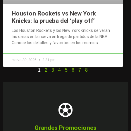
Houston Rockets vs New York
Knicks: la prueba del ‘play off’
Los Houston Rockets y los New York Knicks se verán
las caras en la nueva entrega de partidos de la NBA.
Conoce los detalles y favoritos en los momios.
marzo 30, 2026
2:21 pm
1
2
3
4
5
6
7
8
Más Información
suerte.
especial para ti. No lo pienses más, hoy es tu día de
Grandes Promociones