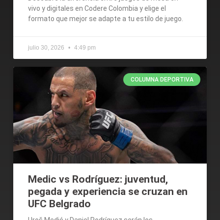
vivo y digitales en Codere Colombia y elige el
formato que mejor se adapte a tu estilo de juego.
julio 30, 2026
4:49 pm
COLUMNA DEPORTIVA
Medic vs Rodríguez: juventud,
pegada y experiencia se cruzan en
UFC Belgrado
Uroš Medić y Daniel Rodríguez serán los