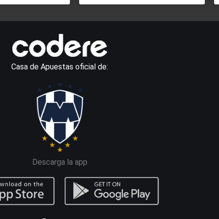
Casa de Apuestas oficial de:
Descarga la app