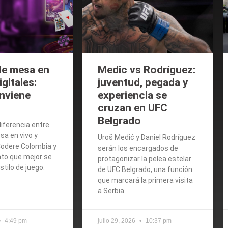
de mesa en
Medic vs Rodríguez:
igitales:
juventud, pegada y
nviene
experiencia se
cruzan en UFC
Belgrado
iferencia entre
sa en vivo y
Uroš Medić y Daniel Rodríguez
 Codere Colombia y
serán los encargados de
ato que mejor se
protagonizar la pelea estelar
stilo de juego.
de UFC Belgrado, una función
que marcará la primera visita
a Serbia
4:49 pm
julio 29, 2026
10:37 pm