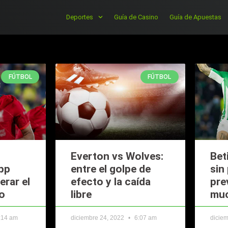
Deportes
Guía de Casino
Guía de Apuestas
FÚTBOL
FÚTBOL
Everton vs Wolves:
Bet
opp
entre el golpe de
sin
erar el
efecto y la caída
pre
o
libre
muc
:14 am
diciembre 24, 2022
6:07 am
dicie