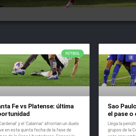
FÚTBOL
nta Fe vs Platense: última
Sao Paulo
portunidad
el pase o 
‘Cardenal’ y el ‘Calamar’ afrontan un duelo
Llega la penúl
ve en esta quinta fecha de la fase de
grupos de la 