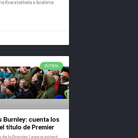
ha Kvaratskhelia e Ibrahima
FÚTBOL
s Burnley: cuenta los
el título de Premier
 de la Premier League estará