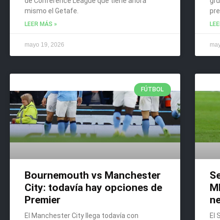
de Conference League que tiene ahora
gru
mismo el Getafe.
pre
LEER MÁS »
LEE
mayo 19, 2026
may
FÚTBOL
Bournemouth vs Manchester
Se
City: todavía hay opciones de
Mb
Premier
ne
El Manchester City llega todavía con
El 