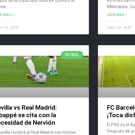
pos de la Copa Libertadores. Conoce la
este encuentr
via.
Millonarios. Co
R MÁS »
LEER MÁS »
o 18, 2026
mayo 18, 2026
FÚTBOL
villa vs Real Madrid:
FC Barcel
appé se cita con la
¡Toca dis
cesidad de Nervión
El PSG es el f
Después de sup
Sevilla recibirá al Real Madrid con motivo