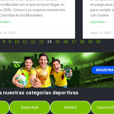
vo Mundial con el que está por llegar en
en juego para 
te 2026. Conoce Los mejores momentos
para cumplir s
Colombia en los Mundiales.
con Codere.
R MÁS »
LEER MÁS »
o 14, 2026
mayo 13, 2026
8
9
10
11
12
13
14
15
16
17
18
19
20
a nuestras categorías deportivas
Basketball
Béisbol
Columna D