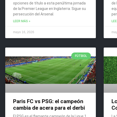
opciones de título a esta penúltima jornada
de 
de la Premier League en Inglaterra. Sigue su
equ
persecución del Arsenal.
pen
LEER MÁS »
LEE
mayo 16, 2026
may
FÚTBOL
Paris FC vs PSG: el campeón
L
cambia de acera para el derbi
Co
El PSG es el flamante campeón de la Ligue 1.
La 