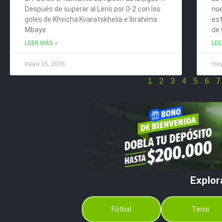
Después de superar al Lens por 0-2 con los
nue
goles de Khvicha Kvaratskhelia e Ibrahima
es
Mbaye.
de 
LEER MÁS »
LEE
mayo 15, 2026
may
1
2
3
4
5
6
7
Explor
Fútbol
Tenis