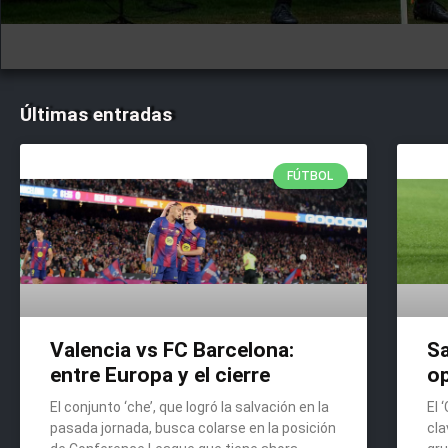
Últimas entradas
FÚTBOL
Valencia vs FC Barcelona:
Sa
entre Europa y el cierre
o
El conjunto ‘che’, que logró la salvación en la
El 
pasada jornada, busca colarse en la posición
cla