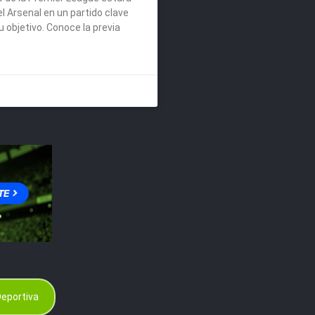
el Arsenal en un partido clave
u objetivo. Conoce la previa
eportiva