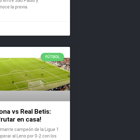
o entre Sao Paulo y
noce la previa.
FÚTBOL
ona vs Real Betis:
frutar en casa!
lamante campeón de la Ligue 1.
erar al Lens por 0-2 con los