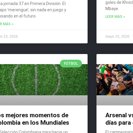
goles de Khvic
la jornada 37 en Primera División. El
Mbaye.
ipo ‘merengue’, sin nada en juego y
sando en el futuro.
LEER MÁS »
R MÁS »
o 15, 2026
mayo 15, 2026
FÚTBOL
os mejores momentos de
Arsenal v
lombia en los Mundiales
días para 
Selección Colombiana mira hacia un
El campeonato