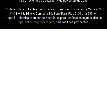
15 de noviembre de 2025 al 14 de noviembre de 2030.
Codere Online Colombia S.A.S. tiene su domicilio principal en la Carrera 72
# 81B – 13, Edificio Connecta 80, Torre Fura, Piso 5, Oficina 565, en
Bogotá, Colombia, y su correo electrónico para notificaciones judiciales es
legal.online.co@codere.com
, para los fines pertinentes.