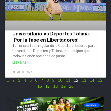
Universitario vs Deportes Tolima:
¡Por la fase en Libertadores!
Termina la fase regular de la Copa Libertadores para
Universitario Deportes y Tolima, dos equipos que
todavía tienen opciones de pasar.
LEER MÁS »
mayo 25, 2026
1
2
3
4
5
6
7
8
9
10
11
12
13
14
15
16
17
18
19
20