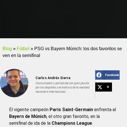
Blog
»
Fútbol
»
PSG vs Bayern Múnich: los dos favoritos se
ven en la semifinal
Facebook
Carlos Andrés Sierra
Comunicador y periodista con gran pasión
X
por los deportes y el análisis de la realidad
nacional e internacional.
El vigente campeón
Paris Saint-Germain
enfrenta al
Bayern de Múnich
, el otro gran favorito, en la
semifinal de ida de la
Champions League
.