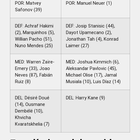
POR: Matvey
POR: Manuel Neuer (1)
Safonov (39)
DEF: Achraf Hakimi
DEF: Josip Stanisic (44),
(2), Marquinhos (5),
Dayot Upamecano (2),
Willian Pacho (51),
Jonathan Tah (4), Konrad
Nuno Mendes (25)
Laimer (27)
MED: Warren Zaïre-
MED: Joshua Kimmich (6),
Emery (33), Joao
Aleksandar Pavlovic (45),
Neves (87), Fabián
Michael Olise (17), Jamal
Ruiz (8)
Musiala (10), Luis Díaz (14)
DEL: Désiré Doué
DEL: Harry Kane (9)
(14), Ousmane
Dembélé (10),
Khvicha
Kvaratskhelia (7)