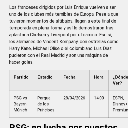
Los franceses dirigidos por Luis Enrique vuelven a ser
uno de los clubes más temibles de Europa. Pese a que
tuvieron momentos de altibajos, llegan a este final de
temporada en plena forma y así lo demostraron tras
aplastar a Chelsea y Liverpool por el camino. Eso sí,
los alemanes de Vincent Kompany, con estrellas como
Harry Kane, Michael Olise o el colombiano Luis Díaz
pudieron con el Real Madrid y son una máquina de
hacer goles.
Partido
Estadio
Fecha
Hora
¿Dónd
Ver?
PSG vs
Parque
28/04/2026
14:00
ESPN,
Bayern
de los
Disney+
Múnich
Príncipes
Premiu
PSG: en lucha por puestos