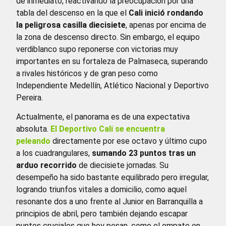
de inmediato, reactivando la preocupación por una
tabla del descenso en la que el
Cali inició rondando
la peligrosa casilla diecisiete
, apenas por encima de
la zona de descenso directo. Sin embargo, el equipo
verdiblanco supo reponerse con victorias muy
importantes en su fortaleza de Palmaseca, superando
a rivales históricos y de gran peso como
Independiente Medellín, Atlético Nacional y Deportivo
Pereira.
Actualmente, el panorama es de una expectativa
absoluta.
El Deportivo Cali se encuentra
peleando
directamente por ese octavo y último cupo
a los cuadrangulares,
sumando 23 puntos tras un
arduo recorrido
de diecisiete jornadas. Su
desempeño ha sido bastante equilibrado pero irregular,
logrando triunfos vitales a domicilio, como aquel
resonante dos a uno frente al Junior en Barranquilla a
principios de abril, pero también dejando escapar
puntos cruciales que hoy pesan, como el empate en