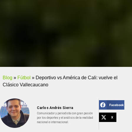
Blog
»
Fútbol
»
Deportivo vs América de Cali: vuelve el
Clásico Vallecaucano
Facebook
Carlos Andrés Sierra
Comunicador y periodista con gran pasión
X
por los deportes y el análisis de la realidad
nacional e internacional.