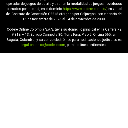
operador de juegos de suerte y azar en la modalidad de juegos novedosos
operados por internet, en el dominio
https://www.codere.com.co/
, en virtud
del Contrato de Concesión C2218 otorgado por Coljuegos, con vigencia del
15 de noviembre de 2025 al 14 de noviembre de 2030.
Codere Online Colombia S.A.S. tiene su domicilio principal en la Carrera 72
# 81B – 13, Edificio Connecta 80, Torre Fura, Piso 5, Oficina 565, en
Bogotá, Colombia, y su correo electrónico para notificaciones judiciales es
legal.online.co@codere.com
, para los fines pertinentes.