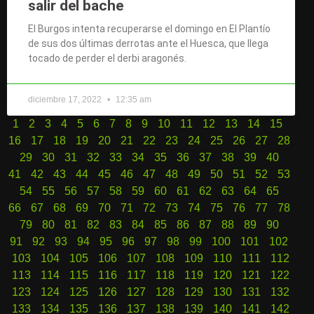
salir del bache
El Burgos intenta recuperarse el domingo en El Plantío
de sus dos últimas derrotas ante el Huesca, que llega
tocado de perder el derbi aragonés.
diciembre 17, 2022
12:35 am
1
2
3
4
5
6
7
8
9
10
11
12
13
14
15
16
17
18
19
20
21
22
23
24
25
26
27
28
29
30
31
32
33
34
35
36
37
38
39
40
41
42
43
44
45
46
47
48
49
50
51
52
53
54
55
56
57
58
59
60
61
62
63
64
65
66
67
68
69
70
71
72
73
74
75
76
77
78
79
80
81
82
83
84
85
86
87
88
89
90
91
92
93
94
95
96
97
98
99
100
101
102
103
104
105
106
107
108
109
110
111
112
113
114
115
116
117
118
119
120
121
122
123
124
125
126
127
128
129
130
131
132
133
134
135
136
137
138
139
140
141
142