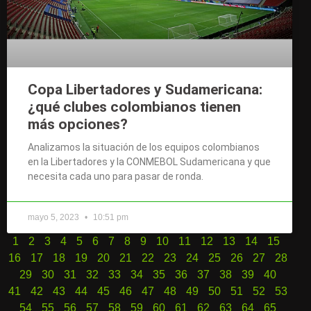
Copa Libertadores y Sudamericana:
¿qué clubes colombianos tienen
más opciones?
Analizamos la situación de los equipos colombianos
en la Libertadores y la CONMEBOL Sudamericana y que
necesita cada uno para pasar de ronda.
mayo 5, 2023
10:51 pm
1
2
3
4
5
6
7
8
9
10
11
12
13
14
15
16
17
18
19
20
21
22
23
24
25
26
27
28
29
30
31
32
33
34
35
36
37
38
39
40
41
42
43
44
45
46
47
48
49
50
51
52
53
54
55
56
57
58
59
60
61
62
63
64
65