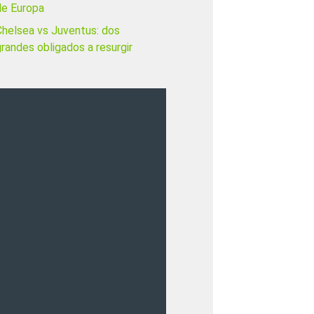
de Europa
Chelsea vs Juventus: dos
randes obligados a resurgir