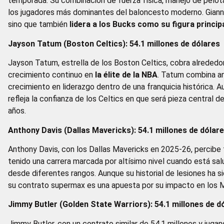
temporada. Su combinación de fuerza física, manejo de pelota 
los jugadores más dominantes del baloncesto moderno. Giann
sino que también
lidera a los Bucks como su figura princip
Jayson Tatum (Boston Celtics): 54.1 millones de dólares
Jayson Tatum, estrella de los Boston Celtics, cobra alrededor
crecimiento continuo en
la élite de la NBA
. Tatum combina ano
crecimiento en liderazgo dentro de una franquicia histórica. A
refleja la confianza de los Celtics en que será pieza central
años.
Anthony Davis (Dallas Mavericks): 54.1 millones de dólar
Anthony Davis, con los Dallas Mavericks en 2025-26, percibe 
tenido una carrera marcada por altísimo nivel cuando está sa
desde diferentes rangos. Aunque su historial de lesiones ha si
su contrato supermax es una apuesta por su impacto en los 
Jimmy Butler (Golden State Warriors): 54.1 millones de d
Jimmy Butler, con un contrato similar de 54,1 millones y jugan