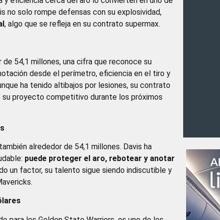
y eficiencia cerca del aro lo convierten en uno de
is no solo rompe defensas con su explosividad,
al
, algo que se refleja en su contrato supermax.
 de 54,1 millones, una cifra que reconoce su
tación desde el perímetro, eficiencia en el tiro y
unque ha tenido altibajos por lesiones, su contrato
 de su proyecto competitivo durante los próximos
es
también alrededor de 54,1 millones. Davis ha
ludable:
puede proteger el aro, rebotear y anotar
do un factor, su talento sigue siendo indiscutible y
Mavericks.
ólares
do para los Golden State Warriors, es uno de los