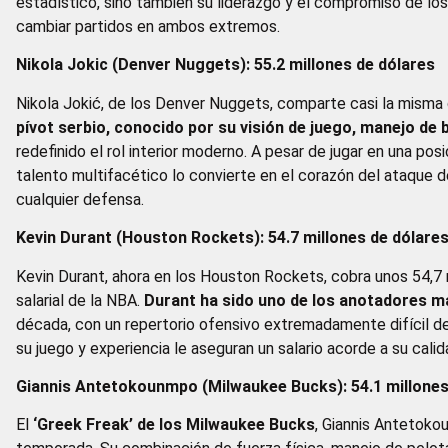
estadístico, sino también su liderazgo y el compromiso de lo
cambiar partidos en ambos extremos.
Nikola Jokic (Denver Nuggets): 55.2 millones de dólares
Nikola Jokić, de los Denver Nuggets, comparte casi la misma 
pívot serbio, conocido por su visión de juego, manejo de 
redefinido el rol interior moderno. A pesar de jugar en una p
talento multifacético lo convierte en el corazón del ataque
cualquier defensa.
Kevin Durant (Houston Rockets): 54.7 millones de dólare
Kevin Durant, ahora en los Houston Rockets, cobra unos 54,7 m
salarial de la NBA.
Durant ha sido uno de los anotadores más
década, con un repertorio ofensivo extremadamente difícil de 
su juego y experiencia le aseguran un salario acorde a su cali
Giannis Antetokounmpo (Milwaukee Bucks): 54.1 millones
El
‘Greek Freak’ de los Milwaukee Bucks
, Giannis Antetoko