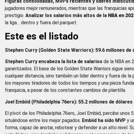
Figuras consolidadas, MVPs recientes y líderes indiscuti
jugadores mejor remunerados, mientras que las franquicias ap
prestigio.
Analizar los salarios más altos de la
NBA en 202
la liga… dentro y fuera del parquet.
Este es el listado
Stephen Curry (Golden State Warriors): 59.6 millones de 
Stephen Curry encabeza la lista de salarios
de la NBA en 
garantizados. El base de los Golden State Warriors sigue sien
cualquier distancia, sino también un líder dentro y fuera de la
los mayores tiradores de todos los tiempos y una pieza fund
franquicia, a pesar de los constantes cambios de plantilla.
Joel Embiid (Philadelphia 76ers): 55.2 millones de dólares
El pívot de los Philadelphia 76ers, Joel Embiid, percibe unos
situándose entre los mejor pagados.
Embiid ha sido MVP
y u
forma, capaz de anotar, rebotear y defender a un alto nivel.