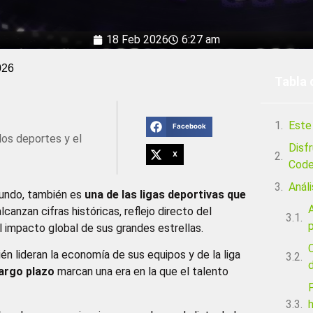
18 Feb 2026
6:27 am
026
Tabla 
Este 
Facebook
los deportes y el
Disf
X
Code
Análi
mundo, también es
una de las ligas deportivas que
lcanzan cifras históricas, reflejo directo del
p
l impacto global de sus grandes estrellas.
C
én lideran la economía de sus equipos y de la liga
largo plazo
marcan una era en la que el talento