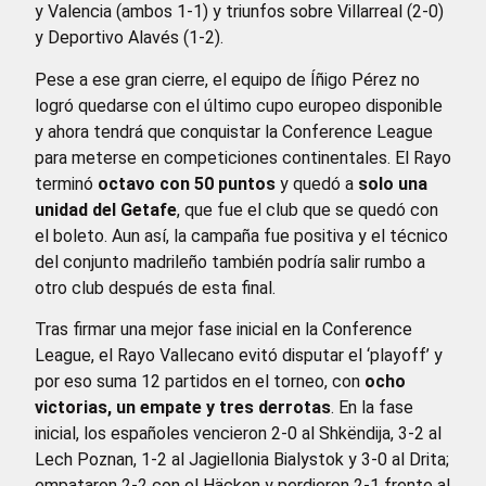
y Valencia (ambos 1-1) y triunfos sobre Villarreal (2-0)
y Deportivo Alavés (1-2).
Pese a ese gran cierre, el equipo de Íñigo Pérez no
logró quedarse con el último cupo europeo disponible
y ahora tendrá que conquistar la Conference League
para meterse en competiciones continentales. El Rayo
terminó
octavo con 50 puntos
y quedó a
solo una
unidad del Getafe
, que fue el club que se quedó con
el boleto. Aun así, la campaña fue positiva y el técnico
del conjunto madrileño también podría salir rumbo a
otro club después de esta final.
Tras firmar una mejor fase inicial en la Conference
League, el Rayo Vallecano evitó disputar el ‘playoff’ y
por eso suma 12 partidos en el torneo, con
ocho
victorias, un empate y tres derrotas
. En la fase
inicial, los españoles vencieron 2-0 al Shkëndija, 3-2 al
Lech Poznan, 1-2 al Jagiellonia Bialystok y 3-0 al Drita;
empataron 2-2 con el Häcken y perdieron 2-1 frente al