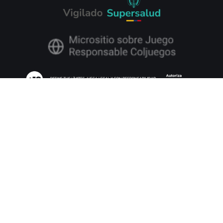
Codere Online Colombia S.A.S., identificada con NIT 901.512.762-1 y
constituida conforme a las leyes de la República de Colombia, cuyo
procesamiento de pagos es operado por Codere Apuestas S.A.U., es
operador de juegos de suerte y azar en la modalidad de juegos novedosos
operados por internet, en el dominio
https://www.codere.com.co/
, en virtud
del Contrato de Concesión C2218 otorgado por Coljuegos, con vigencia del
15 de noviembre de 2025 al 14 de noviembre de 2030.
Codere Online Colombia S.A.S. tiene su domicilio principal en la Carrera 72
# 81B – 13, Edificio Connecta 80, Torre Fura, Piso 5, Oficina 565, en
Bogotá, Colombia, y su correo electrónico para notificaciones judiciales es
legal.online.co@codere.com
, para los fines pertinentes.