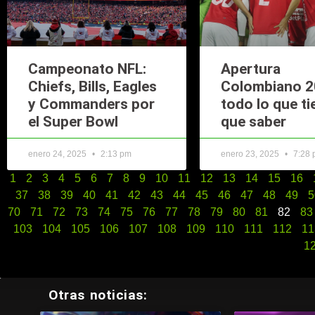
Campeonato NFL:
Apertura
Chiefs, Bills, Eagles
Colombiano 2
y Commanders por
todo lo que ti
el Super Bowl
que saber
enero 24, 2025
2:13 pm
enero 23, 2025
7:28 
1
2
3
4
5
6
7
8
9
10
11
12
13
14
15
16
37
38
39
40
41
42
43
44
45
46
47
48
49
5
70
71
72
73
74
75
76
77
78
79
80
81
82
83
103
104
105
106
107
108
109
110
111
112
11
1
Otras noticias: