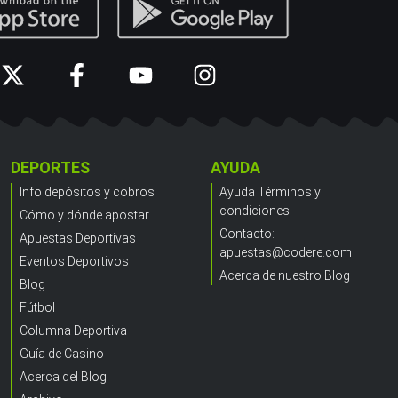
DEPORTES
AYUDA
Info depósitos y cobros
Ayuda Términos y
condiciones
Cómo y dónde apostar
Contacto:
Apuestas Deportivas
apuestas@codere.com
Eventos Deportivos
Acerca de nuestro Blog
Blog
Fútbol
Columna Deportiva
Guía de Casino
Acerca del Blog