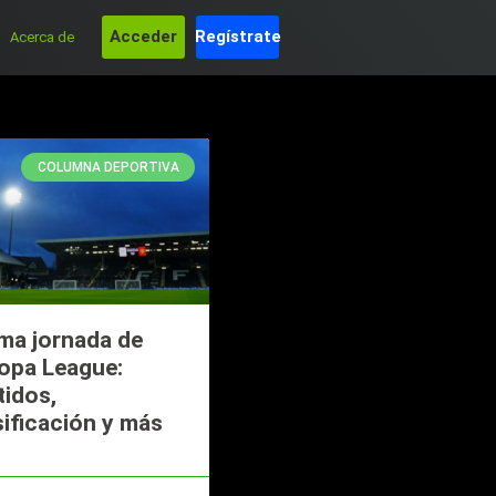
Acceder
Regístrate
Acerca de
COLUMNA DEPORTIVA
ima jornada de
opa League:
tidos,
sificación y más