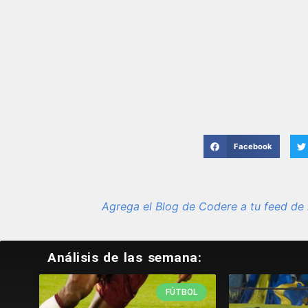
Facebook
Agrega el Blog de Codere a tu feed de 
Análisis de las semana:
FÚTBOL