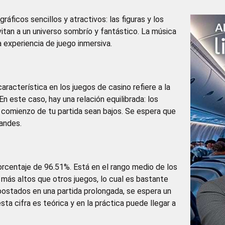
áficos sencillos y atractivos: las figuras y los
vitan a un universo sombrío y fantástico. La música
experiencia de juego inmersiva.
característica en los juegos de casino refiere a la
En este caso, hay una relación equilibrada: los
l comienzo de tu partida sean bajos. Se espera que
andes.
orcentaje de 96.51%. Está en el rango medio de los
más altos que otros juegos, lo cual es bastante
apostados en una partida prolongada, se espera un
ta cifra es teórica y en la práctica puede llegar a