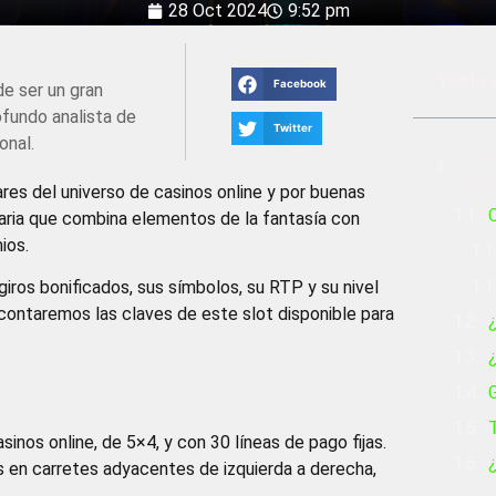
28 Oct 2024
9:52 pm
Tabla 
Facebook
e ser un gran
ofundo analista de
Twitter
onal.
¿Cóm
bono
es del universo de casinos online y por buenas
C
naria que combina elementos de la fantasía con
ios.
iros bonificados, sus símbolos, su RTP y su nivel
te contaremos las claves de este slot disponible para
G
sinos online, de 5×4, y con 30 líneas de pago fijas.
¿
s en carretes adyacentes de izquierda a derecha,