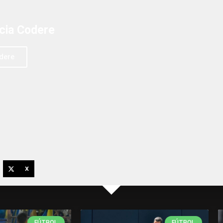
ncia Codere
dere
X
FÚTBOL
FÚTBOL