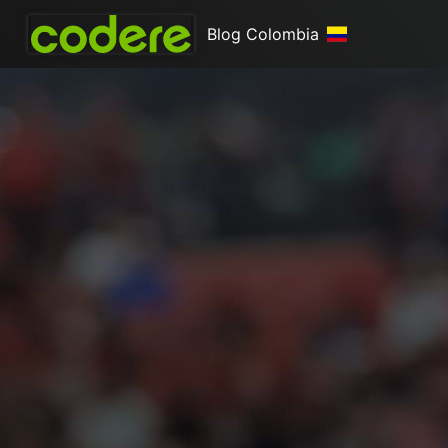
Blog Colombia