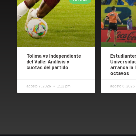
Tolima vs Independiente
Estudiante
del Valle: Análisis y
Universidad
cuotas del partido
arranca la 
octavos
agosto 7, 2026
1:12 pm
agosto 6, 2026