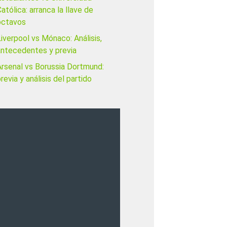
atólica: arranca la llave de
octavos
iverpool vs Mónaco: Análisis,
antecedentes y previa
Arsenal vs Borussia Dortmund:
revia y análisis del partido