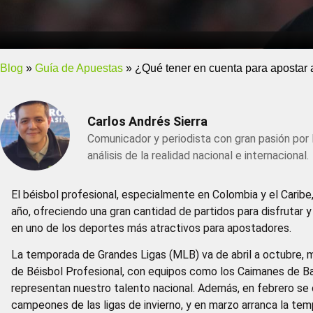
Blog
»
Guía de Apuestas
»
¿Qué tener en cuenta para apostar 
Carlos Andrés Sierra
Comunicador y periodista con gran pasión por 
análisis de la realidad nacional e internacional.
El béisbol profesional, especialmente en Colombia y el Caribe,
año, ofreciendo una gran cantidad de partidos para disfrutar y
en uno de los deportes más atractivos para apostadores.
La temporada de Grandes Ligas (MLB) va de abril a octubre, m
de Béisbol Profesional, con equipos como los Caimanes de Ba
representan nuestro talento nacional. Además, en febrero se c
campeones de las ligas de invierno, y en marzo arranca la te