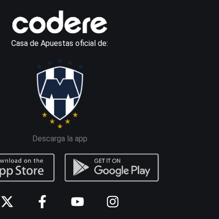
Casa de Apuestas oficial de:
Descarga la app