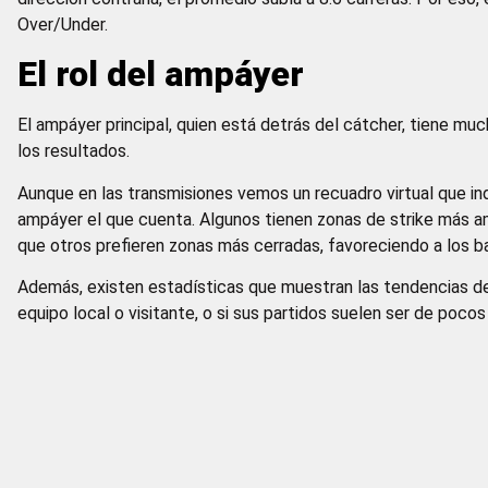
Over/Under.
El rol del ampáyer
El ampáyer principal, quien está detrás del cátcher, tiene muc
los resultados.
Aunque en las transmisiones vemos un recuadro virtual que indica
ampáyer el que cuenta. Algunos tienen zonas de strike más amp
que otros prefieren zonas más cerradas, favoreciendo a los b
Además, existen estadísticas que muestran las tendencias de
equipo local o visitante, o si sus partidos suelen ser de pocos