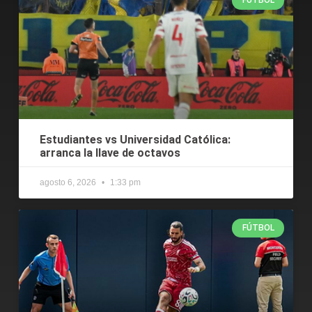
FÚTBOL
Estudiantes vs Universidad Católica:
arranca la llave de octavos
agosto 6, 2026
1:33 pm
FÚTBOL