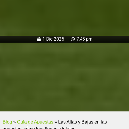
1 Dic 2025
7:45 pm
Blog
»
Guía de Apuestas
»
Las Altas y Bajas en las
apuestas: cómo leer líneas y totales