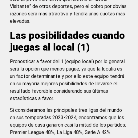
Visitante” de otros deportes, pero el cobro por obvias
razones será más atractivo y tendrá unas cuotas más
elevadas.
Las posibilidades cuando
juegas al local (1)
Pronosticar a favor del 1 (equipo local) por lo general
será la opción que menos pague, ya que la localía es
un factor determinante y por ello este equipo tendrá
en su mayoría mejores posibilidades de llevarse el
resultado favorable considerando sus últimas
estadísticas a favor.
Si consideramos las principales tres ligas del mundo
en sus temporadas 2023-2024, encontramos que los
equipos de casa ganaron casi la mitad de los partidos:
Premier League 48%, La Liga 48%, Serie A 42%.