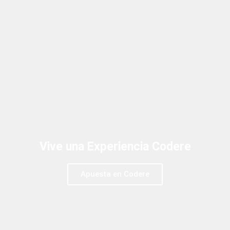
Vive una Experiencia Codere
Apuesta en Codere