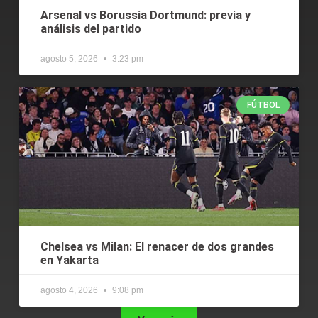
Arsenal vs Borussia Dortmund: previa y
análisis del partido
agosto 5, 2026
3:23 pm
FÚTBOL
Chelsea vs Milan: El renacer de dos grandes
en Yakarta
agosto 4, 2026
9:08 pm