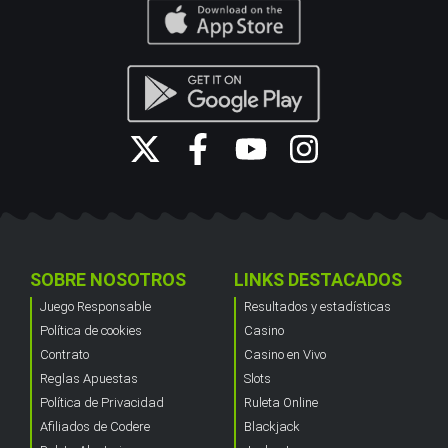
SOBRE NOSOTROS
LINKS DESTACADOS
Juego Responsable
Resultados y estadísticas
Política de cookies
Casino
Contrato
Casino en Vivo
Reglas Apuestas
Slots
Política de Privacidad
Ruleta Online
Afiliados de Codere
Blackjack