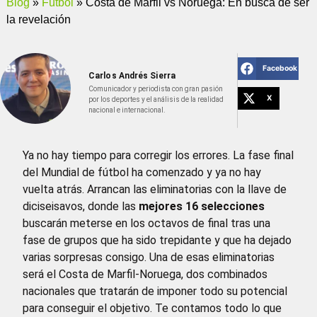
Blog
»
Fútbol
»
Costa de Marfil vs Noruega: En busca de ser
la revelación
Facebook
Carlos Andrés Sierra
Comunicador y periodista con gran pasión
X
por los deportes y el análisis de la realidad
nacional e internacional.
Ya no hay tiempo para corregir los errores. La fase final
del Mundial de fútbol ha comenzado y ya no hay
vuelta atrás. Arrancan las eliminatorias con la llave de
diciseisavos, donde las
mejores 16 selecciones
buscarán meterse en los octavos de final tras una
fase de grupos que ha sido trepidante y que ha dejado
varias sorpresas consigo. Una de esas eliminatorias
será el Costa de Marfil-Noruega, dos combinados
nacionales que tratarán de imponer todo su potencial
para conseguir el objetivo. Te contamos todo lo que