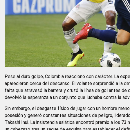
Pese al duro golpe, Colombia reaccionó con carácter. La expe
aparecieron cerca del descanso. El volante sorprendió a la d
falta que atravesó la barrera y cruzó la línea de gol antes de
devolvió la esperanza a un conjunto que luchaba contra la adv
Sin embargo, el desgaste físico de jugar con un hombre meno
posesión y generó constantes situaciones de peligro, liderad
Takashi Inui. La insistencia asiática encontró premio a los 7
un cabezazo tras un saque de esquina para establecer el defi