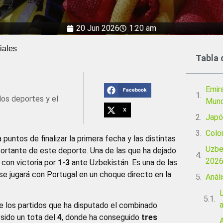
20 Jun 2026
1:20 am
iales
Tabla 
Emir
Facebook
los deportes y el
Mund
X
Japó
Colo
untos de finalizar la primera fecha y las distintas
Uzbe
ortante de este deporte. Una de las que ha dejado
202
con victoria por
1-3
ante Uzbekistán. Es una de las
 se jugará con Portugal en un choque directo en la
Análi
L
de los partidos que ha disputado el combinado
 sido un tota del
4
, donde ha conseguido
tres