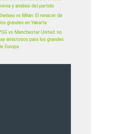
revia y análisis del partido
helsea vs Milan: El renacer de
dos grandes en Yakarta
PSG vs Manchester United: no
hay amistosos para los grandes
de Europa