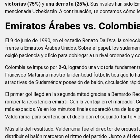
victorias (75%)
y
una derrota (25%)
. Sus rivales han sido E
mencionada Uzbekistán. A continuación, te contamos cómo le
Emiratos Árabes vs. Colombia
El 9 de junio de 1990, en el estadio Renato Dall’Ara, la selec
frente a Emiratos Árabes Unidos. Sobre el papel, los sudamer
exigió paciencia y oficio para doblegar a un rival ordenado y 
Colombia se impuso por
2-0
, logrando una victoria fundamenta
Francisco Maturana mostró la identidad futbolística que lo h
atractivas de Sudamérica: posesión de balón, circulación rápi
El primer gol llegó en la segunda mitad gracias a Bernardo Re
romper la resistencia emiratí. Con la ventaja en el marcador
más espacios. Ya en los minutos finales apareció una de las g
Valderrama, para sentenciar el duelo con el segundo tanto y co
Más allá del resultado, Valderrama fue el director de orquest
distribuir el balón marcaron el ritmo del partido. Junto a él 