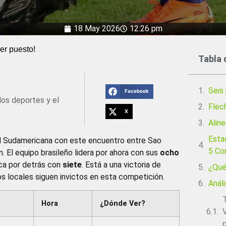
18 May 2026
12:26 pm
er puesto!
Tabla 
Seis 
Facebook
los deportes y el
Flech
X
Alin
Esta
ol Sudamericana con este encuentro entre Sao
5 Co
. El equipo brasileño lidera por ahora con sus
ocho
erca por detrás con
siete
. Está a una victoria de
¿Qué
os locales siguen invictos en esta competición.
Análi
Hora
¿Dónde Ver?
V
p