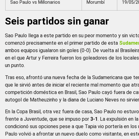
Sao Paulo vs Millonarios
Morumbí
19/05/2
Seis partidos sin ganar
Sao Paulo llega a este partido en su peor momento y sin victo
comenzó precisamente en el primer partido de esta
Sudamer
ambos equipos igualaron sin goles (0-0). De vuelta al Brasile
en el que Artur y Ferreira fueron los goleadores de los local
un punto.
Tras eso, afrontó una nueva fecha de la Sudamericana que ter
que le sirvió antes de iniciar el reciente mal momento que atr
competición doméstica en Brasil, Sao Paulo cayó fuera de cas
autogol de Matheuzinho y la diana de Luciano Neves no sirvie
En la Copa Brasil, otra vez fuera de casa, Sao Paulo no estuvo 
frente a Juventude, que se impuso por
3-1
. La expulsión en l
condicionó sus opciones pese a que Tapia vio portería en los
Paulo volvió a afrontar un nuevo duelo como visitante, en e