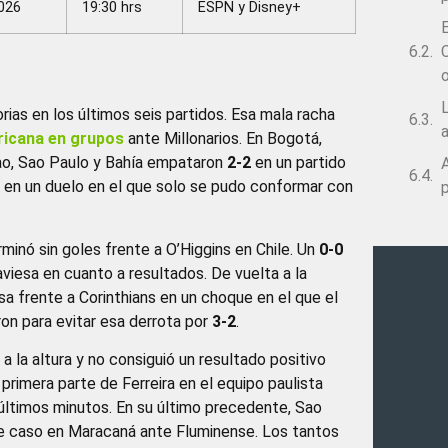
026
19:30 hrs
ESPN y Disney+
C
L
rias en los últimos seis partidos. Esa mala racha
icana en grupos
ante Millonarios. En Bogotá,
irao, Sao Paulo y Bahía empataron
2-2
en un partido
es en un duelo en el que solo se pudo conformar con
p
minó sin goles frente a O’Higgins en Chile. Un
0-0
aviesa en cuanto a resultados. De vuelta a la
a frente a Corinthians en un choque en el que el
ron para evitar esa derrota por
3-2
.
a la altura y no consiguió un resultado positivo
a primera parte de Ferreira en el equipo paulista
 últimos minutos. En su último precedente, Sao
ste caso en Maracaná ante Fluminense. Los tantos