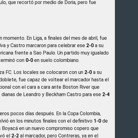
o, que recortó por medio de Doria, pero fue
n momento. En Liga, a finales del mes de abril, fue
lva y Castro marcaron para celebrar ese
2-0
a su
ricana frente a Sao Paulo. Un partido muy igualado
 terminó con
0-0
en suelo colombiano.
anza FC. Los locales se colocaron con un
2-0
a su
 doblete, fue capaz de voltear el marcador hasta el
cional con el cara a cara ante Boston River que
las dianas de Leandro y Beckham Castro para ese
2-4
aneros pocos días después. En la Copa Colombia,
olvió en los minutos finales con el definitivo
1-0
de
tas Boyacá en un nuevo compromiso copero que
evó el
2-2
al marcador, pero Contreras, ya en el