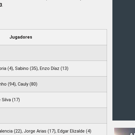
3
.
Jugadores
a (4), Sabino (35), Enzo Díaz (13)
nho (94), Cauly (80)
 Silva (17)
encia (22), Jorge Arias (17), Edgar Elizalde (4)