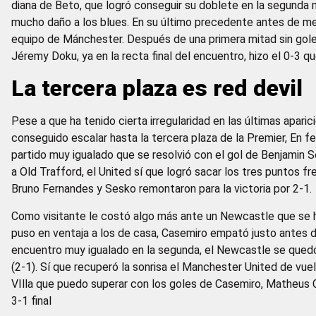
diana de Beto, que logró conseguir su doblete en la segunda 
mucho daño a los blues. En su último precedente antes de med
equipo de Mánchester. Después de una primera mitad sin goles,
Jéremy Doku, ya en la recta final del encuentro, hizo el 0-3 q
La tercera plaza es red devil
Pese a que ha tenido cierta irregularidad en las últimas aparic
conseguido escalar hasta la tercera plaza de la Premier, En fe
partido muy igualado que se resolvió con el gol de Benjamin
a Old Trafford, el United sí que logró sacar los tres puntos f
Bruno Fernandes y Sesko remontaron para la victoria por 2-1.
Como visitante le costó algo más ante un Newcastle que se 
puso en ventaja a los de casa, Casemiro empató justo antes de
encuentro muy igualado en la segunda, el Newcastle se quedó el
(2-1). Sí que recuperó la sonrisa el Manchester United de vue
VIlla que puedo superar con los goles de Casemiro, Matheus C
3-1 final