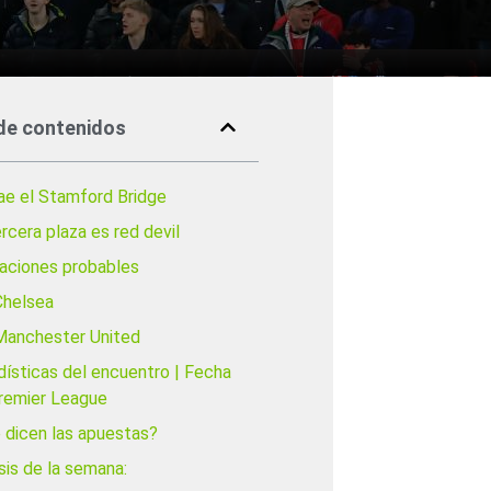
de contenidos
ae el Stamford Bridge
rcera plaza es red devil
eaciones probables
Chelsea
Manchester United
dísticas del encuentro | Fecha
remier League
 dicen las apuestas?
sis de la semana: