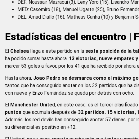
DEF: Noussair Mazraoui (3), Leny Yoro (15), Lisandro Mar
MED: Casemiro (18), Manuel Ugarte (25), Bruno Fernande
DEL: Amad Diallo (16), Matheus Cunha (10) y Benjamin S
Estadísticas del encuentro |
El
Chelsea
llega a este partido en la
sexta posición de la t
ha podido sumar hasta ahora.
13 victorias, nueve empates 
marcar 53 goles a favor, por los 41 que ha recibido por ahora e
Hasta ahora,
Joao Pedro se desmarca como el máximo go
tantos que ha conseguido anotar en los 32 partidos que ha dis
con nueve y Enzo Fernández se queda por detrás con ocho.
El
Manchester United
, en este caso, es el tercer clasifica
puntos
que acumula después de
32 partidos. 15 victorias,
Además, los red devils han conseguido anotar 57 dianas, por l
su diferencial es positivo en +12.