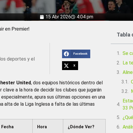
15 Abr 2026
4:04 pm
ir en Premier!
Tabla 
Se c
Facebook
los deportes y el
La te
X
Alin
hester United
, dos equipos históricos dentro del
clave a la hora de decidir los clubes que jugarán
, especialmente, apura sus últimas opciones en una
Esta
a alta de la Liga Inglesa a falta de las últimas
33 P
¿Qué
Análi
Fecha
Hora
¿Dónde Ver?