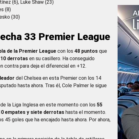
tínez (6), Luke Shaw (23)
s (8)
esko (30)
 Fecha 33 Premier League
abla de la Premier League
con los
48 puntos
que
y 10 derrotas
en su casillero. Ha conseguido
n contra para deja el diferencial en +12.
leador
del Chelsea en esta Premier con los 14
putado hasta ahora. Tras él, Cole Palmer le sigue
do de la Liga Inglesa en este momento con los
55
 10 empates y siete derrotas
hasta el momento.
os 45 goles que ha encajado hasta ahora. Por ahora,