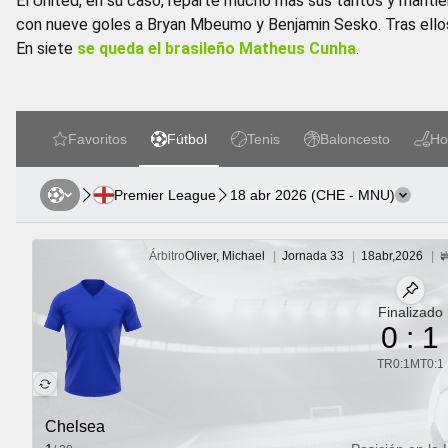
El United, en su caso, reparte mucho más sus tantos y mantiene
con nueve goles a Bryan Mbeumo y Benjamin Sesko. Tras ello
En siete
se queda el brasileño Matheus Cunha
.