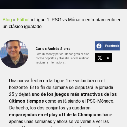
Blog
»
Fútbol
»
Ligue 1: PSG vs Mónaco enfrentamiento en
un clásico igualado
Facebook
Carlos Andrés Sierra
Comunicador y periodista con gran pasión
X
por los deportes y el análisis de la realidad
nacional e internacional.
Una nueva fecha en la Ligue 1 se vislumbra en el
horizonte. Este fin de semana se disputará la jornada
25 y dejará
uno de los juegos más atractivos de los
últimos tiempos
como está siendo el PSG-Mónaco.
De hecho, los dos conjuntos ya quedaron
emparejados en el play off de la Champions
hace
apenas unas semanas y ahora se volverán a ver las