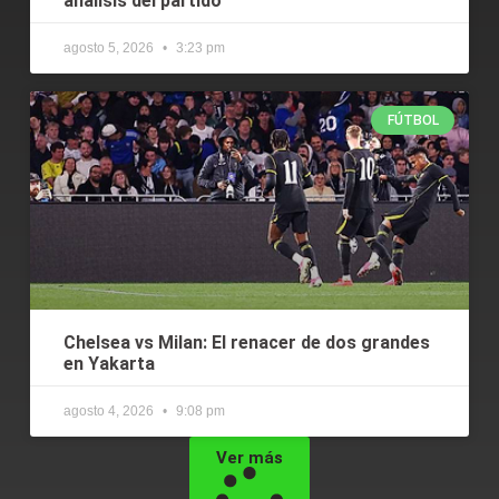
análisis del partido
agosto 5, 2026
3:23 pm
FÚTBOL
Chelsea vs Milan: El renacer de dos grandes
en Yakarta
agosto 4, 2026
9:08 pm
Ver más