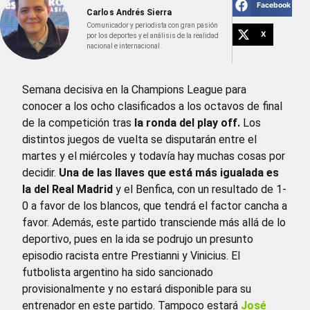
Facebook
Carlos Andrés Sierra
Comunicador y periodista con gran pasión
X
por los deportes y el análisis de la realidad
nacional e internacional.
Semana decisiva en la Champions League para
conocer a los ocho clasificados a los octavos de final
de la competición tras
la ronda del play off.
Los
distintos juegos de vuelta se disputarán entre el
martes y el miércoles y todavía hay muchas cosas por
decidir.
Una de las llaves que está más igualada es
la del Real Madrid
y el Benfica, con un resultado de 1-
0 a favor de los blancos, que tendrá el factor cancha a
favor. Además, este partido transciende más allá de lo
deportivo, pues en la ida se podrujo un presunto
episodio racista entre Prestianni y Vinicius. El
futbolista argentino ha sido sancionado
provisionalmente y no estará disponible para su
entrenador en este partido. Tampoco estará
José