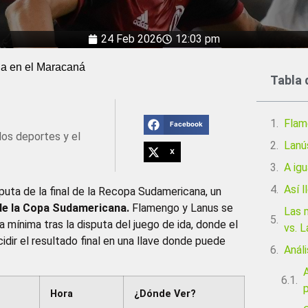
24 Feb 2026
12:03 pm
a en el Maracaná
Tabla 
Flam
Facebook
los deportes y el
Lanús
X
A igu
Así 
puta de la final de la Recopa Sudamericana, un
de la Copa Sudamericana.
Flamengo y Lanus se
Las 
a mínima tras la disputa del juego de ida, donde el
vs. 
idir el resultado final en una llave donde puede
Análi
p
Hora
¿Dónde Ver?