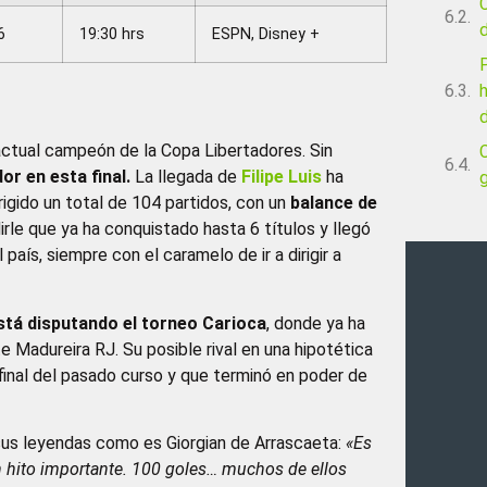
C
6
19:30 hrs
ESPN, Disney +
actual campeón de la Copa Libertadores. Sin
r en esta final.
La llegada de
Filipe Luis
ha
g
gido un total de 104 partidos, con un
balance de
irle que ya ha conquistado hasta 6 títulos y llegó
país, siempre con el caramelo de ir a dirigir a
stá disputando el torneo Carioca
, donde ya ha
e Madureira RJ. Su posible rival en una hipotética
 final del pasado curso y que terminó en poder de
 sus leyendas como es Giorgian de Arrascaeta:
«Es
un hito importante. 100 goles… muchos de ellos