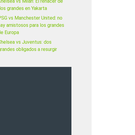
helsea vs Milan: El renacer de
dos grandes en Yakarta
PSG vs Manchester United: no
hay amistosos para los grandes
de Europa
Chelsea vs Juventus: dos
randes obligados a resurgir