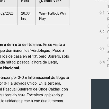
cha
Hora
¿Dónde Ver?
V
/02/2026
20:00
Win+ Futbol, Win
p
hrs
Play
C
era derrota del torneo.
En su visita a
L
 que dominaron los ‘verdolagas’. Pese a
los de casa en el 13’, pero Borrero, solo
da mitad, pasada la hora de juego,
p
 a Nacional.
vencer por 3-0 a Internacional de Bogotá.
r 0-1 a Boyacá Chicó. En la tercera,
 al Pascual Guerrero de Once Caldas, con
 su partido ante Fortaleza, aplazado y
iete unidades pese a ese duelo menos