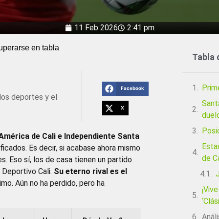
11 Feb 2026
2:41 pm
uperarse en tabla
Tabla 
Prim
Facebook
los deportes y el
Sant
X
duel
Posi
América de Cali e Independiente Santa
Esta
ficados. Es decir, si acabase ahora mismo
de C
s. Eso sí, los de casa tienen un partido
 Deportivo Cali.
Su eterno rival es el
cimo. Aún no ha perdido, pero ha
¡Viv
‘Clás
Análi