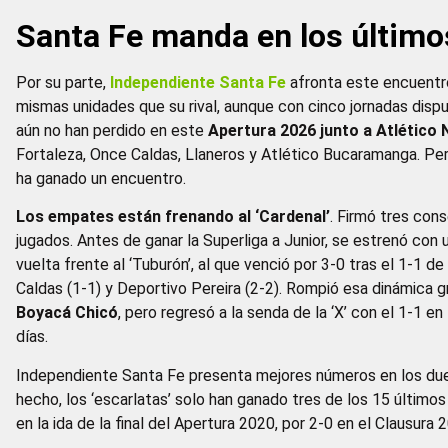
Santa Fe manda en los último
Por su parte,
Independiente Santa Fe
afronta este encuentr
mismas unidades que su rival, aunque con cinco jornadas dispu
aún no han perdido en este
Apertura 2026 junto a Atlético 
Fortaleza, Once Caldas, Llaneros y Atlético Bucaramanga. Per
ha ganado un encuentro.
Los empates están frenando al ‘Cardenal’
. Firmó tres con
jugados. Antes de ganar la Superliga a Junior, se estrenó con 
vuelta frente al ‘Tuburón’, al que venció por 3-0 tras el 1-1 d
Caldas (1-1) y Deportivo Pereira (2-2). Rompió esa dinámica gr
Boyacá Chicó
, pero regresó a la senda de la ‘X’ con el 1-1 en
días.
Independiente Santa Fe presenta mejores números en los du
hecho, los ‘escarlatas’ solo han ganado tres de los 15 últimos
en la ida de la final del Apertura 2020, por 2-0 en el Clausura