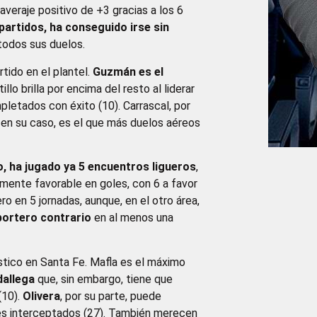
averaje positivo de +3 gracias a los 6
 partidos, ha conseguido irse sin
todos sus duelos.
tido en el plantel.
Guzmán es el
illo brilla por encima del resto al liderar
pletados con éxito (10). Carrascal, por
, en su caso, es el que más duelos aéreos
o, ha jugado ya 5 encuentros ligueros
,
ramente favorable en goles, con 6 a favor
ro en 5 jornadas, aunque, en el otro área,
 portero contrario
en al menos una
tico en Santa Fe. Mafla es el máximo
allega
que, sin embargo, tiene que
(10).
Olivera
, por su parte, puede
ones interceptados (27). También merecen