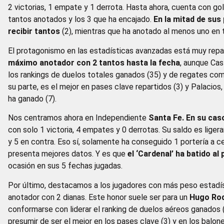
2 victorias, 1 empate y 1 derrota. Hasta ahora, cuenta con gol
tantos anotados y los 3 que ha encajado.
En la mitad de sus
recibir tantos
(2), mientras que ha anotado al menos uno en 
El protagonismo en las estadísticas avanzadas está muy repar
máximo anotador con 2 tantos hasta la fecha
, aunque Cast
los rankings de duelos totales ganados (35) y de regates com
su parte, es el mejor en pases clave repartidos (3) y Palacios
ha ganado (7).
Nos centramos ahora en Independiente
Santa Fe. En su cas
con solo 1 victoria, 4 empates y 0 derrotas. Su saldo es lige
y 5 en contra. Eso sí, solamente ha conseguido 1 portería a ce
presenta mejores datos. Y es que
el ‘Cardenal’ ha batido al
ocasión en sus 5 fechas jugadas.
Por último, destacamos a los jugadores con más peso estadís
anotador con 2 dianas. Este honor suele ser para un
Hugo Rod
conformarse con liderar el ranking de duelos aéreos ganados 
presumir de ser el mejor en los pases clave (3) y en los bal