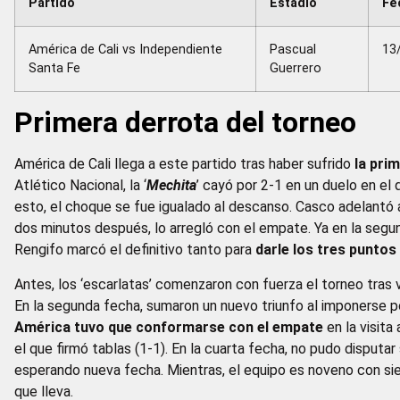
Partido
Estadio
Fe
América de Cali vs Independiente
Pascual
13
Santa Fe
Guerrero
Primera derrota del torneo
América de Cali llega a este partido tras haber sufrido
la prim
Atlético Nacional, la ‘
Mechita
’ cayó por 2-1 en un duelo en el
esto, el choque se fue igualado al descanso. Casco adelantó a 
dos minutos después, lo arregló con el empate. Ya en la segun
Rengifo marcó el definitivo tanto para
darle los tres puntos
Antes, los ‘escarlatas’ comenzaron con fuerza el torneo tras 
En la segunda fecha, sumaron un nuevo triunfo al imponerse po
América tuvo que conformarse con el empate
en la visita
el que firmó tablas (1-1). En la cuarta fecha, no pudo disputar
esperando nueva fecha. Mientras, el equipo es noveno con s
que lleva.