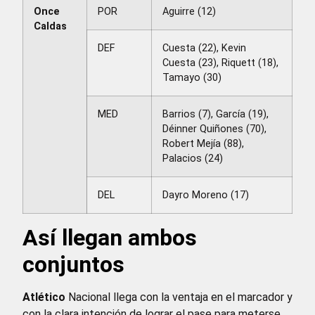
Once
POR
Aguirre (12)
Caldas
DEF
Cuesta (22), Kevin
Cuesta (23), Riquett (18),
Tamayo (30)
MED
Barrios (7), García (19),
Déinner Quiñones (70),
Robert Mejía (88),
Palacios (24)
DEL
Dayro Moreno (17)
Así llegan ambos
conjuntos
Atlético
Nacional llega con la ventaja en el marcador y
con la clara intención de lograr el pase para meterse