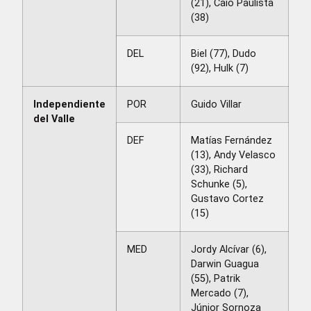
(21), Caio Paulista
(38)
DEL
Biel (77), Dudo
(92), Hulk (7)
Independiente
POR
Guido Villar
del Valle
DEF
Matías Fernández
(13), Andy Velasco
(33), Richard
Schunke (5),
Gustavo Cortez
(15)
MED
Jordy Alcívar (6),
Darwin Guagua
(55), Patrik
Mercado (7),
Júnior Sornoza