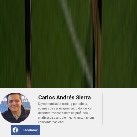
Carlos Andrés Sierra
Soy comunicador social y periodista,
además de ser un gran seguidor de los
deportes, me considero un profundo
analista de cualquier hecho tanto nacional
como internacional.
Facebook