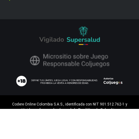
Codere Online Colombia S.A.S., identificada con NIT 901.512.762-1 y
constituida conforme a las leyes de la República de Colombia, cuyo
procesamiento de pagos es operado por Codere Apuestas S.A.U., es
operador de juegos de suerte y azar en la modalidad de juegos novedosos
operados por internet, en el dominio
https://www.codere.com.co/
, en virtud
del Contrato de Concesión C2218 otorgado por Coljuegos, con vigencia del
15 de noviembre de 2025 al 14 de noviembre de 2030.