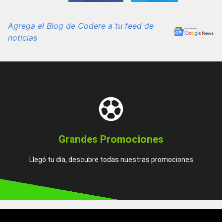
Agrega el Blog de Codere a tu feed de
noticias
Más Información
para ti. No lo pienses más, hoy es tu día de suerte.
Grandes Promociones
Encuentra una increíble promoción, tenemos algo especial
Llegó tu día, descubre todas nuestras promociones
¡Juégatela con nosotros!