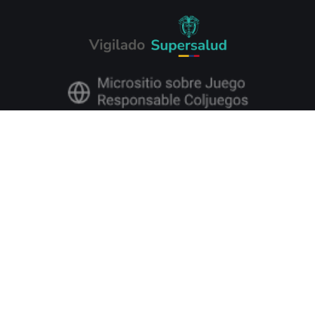
Codere Online Colombia S.A.S., identificada con NIT 901.512.762-1 y
constituida conforme a las leyes de la República de Colombia, cuyo
procesamiento de pagos es operado por Codere Apuestas S.A.U., es
operador de juegos de suerte y azar en la modalidad de juegos novedosos
operados por internet, en el dominio
https://www.codere.com.co/
, en virtud
del Contrato de Concesión C2218 otorgado por Coljuegos, con vigencia del
15 de noviembre de 2025 al 14 de noviembre de 2030.
Codere Online Colombia S.A.S. tiene su domicilio principal en la Carrera 72
# 81B – 13, Edificio Connecta 80, Torre Fura, Piso 5, Oficina 565, en