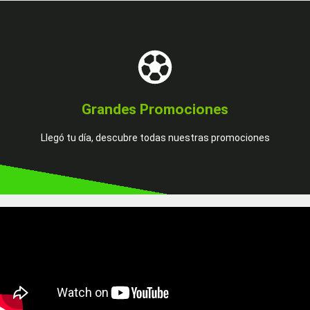
Más Información
para ti. No lo pienses más, hoy es tu día de suerte.
Grandes Promociones
Encuentra una increíble promoción, tenemos algo especial
Llegó tu día, descubre todas nuestras promociones
¡Juégatela con nosotros!