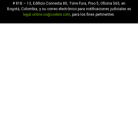
# 81B – 13, Edificio Connecta 80, Torre Fura, Piso 5, Oficina 565, en
Bogotá, Colombia, y su correo electrónico para notificaciones judiciales es
legal.online.co@codere.com
, para los fines pertinentes.