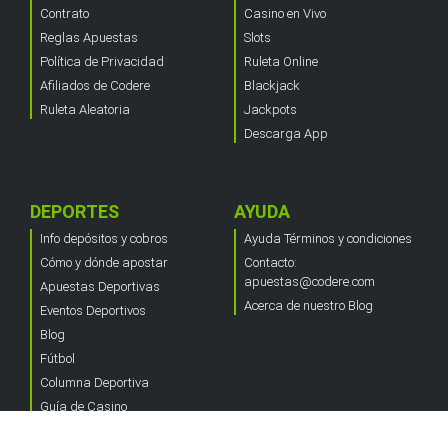
Contrato
Casino en Vivo
Reglas Apuestas
Slots
Política de Privacidad
Ruleta Online
Afiliados de Codere
Blackjack
Ruleta Aleatoria
Jackpots
Descarga App
DEPORTES
AYUDA
Info depósitos y cobros
Ayuda Términos y condiciones
Cómo y dónde apostar
Contacto:
apuestas@codere.com
Apuestas Deportivas
Acerca de nuestro Blog
Eventos Deportivos
Blog
Fútbol
Columna Deportiva
Guía de Casino
Acerca del Blog