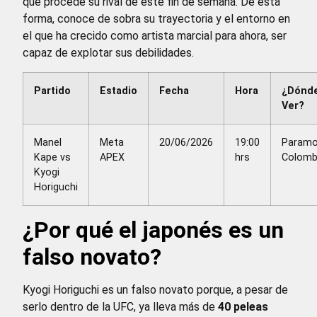
que procede su rival de este fin de semana. De esta
forma, conoce de sobra su trayectoria y el entorno en
el que ha crecido como artista marcial para ahora, ser
capaz de explotar sus debilidades.
Partido
Estadio
Fecha
Hora
¿Dónd
Ver?
Manel
Meta
20/06/2026
19:00
Paramo
Kape vs
APEX
hrs
Colomb
Kyogi
Horiguchi
¿Por qué el japonés es un
falso novato?
Kyogi Horiguchi es un falso novato porque, a pesar de
serlo dentro de la UFC, ya lleva más de
40 peleas