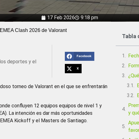
17 Feb 2026
9:18 pm
 EMEA Clash 2026 de Valorant
Tabla 
Fech
Facebook
los deportes y el
Form
X
¿Qué
doso torneo de Valorant en el que se enfrentarán
E
Prem
nde confluyen 12 equipos equipos de nivel 1 y
y qu
MEA). La intención es dar más oportunidades
 EMEA Kickoff y el Masters de Santiago.
Apue
favor