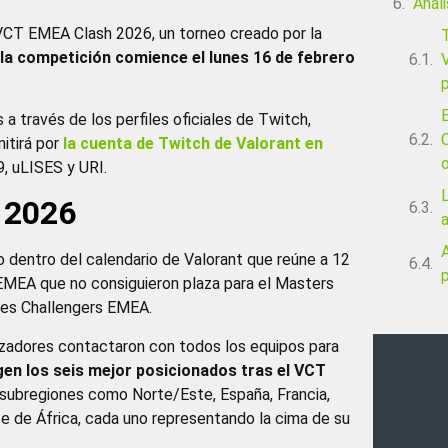
Análi
 VCT EMEA Clash 2026, un torneo creado por la
 la competición comience el lunes 16 de febrero
V
p
a través de los perfiles oficiales de Twitch,
C
itirá por
la cuenta de Twitch de Valorant en
9, uLISES y URI.
L
 2026
dentro del calendario de Valorant que reúne a 12
p
EMEA que no consiguieron plaza para el Masters
ales Challengers EMEA.
izadores contactaron con todos los equipos para
igen los seis mejor posicionados tras el VCT
 subregiones como Norte/Este, España, Francia,
te de África, cada uno representando la cima de su