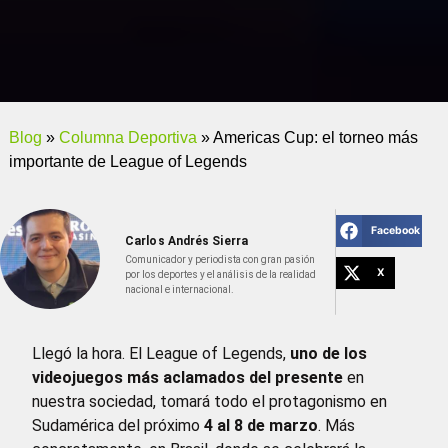
Blog
»
Columna Deportiva
»
Americas Cup: el torneo más
importante de League of Legends
Facebook
Carlos Andrés Sierra
Comunicador y periodista con gran pasión
X
por los deportes y el análisis de la realidad
nacional e internacional.
Llegó la hora. El League of Legends,
uno de los
videojuegos más aclamados del presente
en
nuestra sociedad, tomará todo el protagonismo en
Sudamérica del próximo
4 al 8 de marzo
. Más