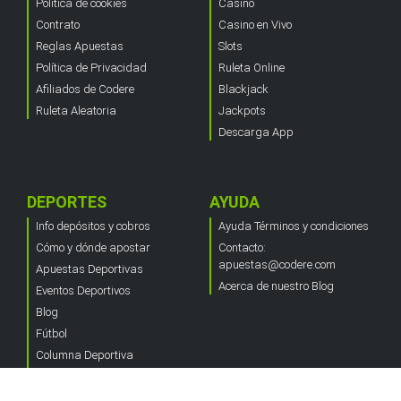
Política de cookies
Casino
Contrato
Casino en Vivo
Reglas Apuestas
Slots
Política de Privacidad
Ruleta Online
Afiliados de Codere
Blackjack
Ruleta Aleatoria
Jackpots
Descarga App
DEPORTES
AYUDA
Info depósitos y cobros
Ayuda Términos y condiciones
Cómo y dónde apostar
Contacto:
apuestas@codere.com
Apuestas Deportivas
Acerca de nuestro Blog
Eventos Deportivos
Blog
Fútbol
Columna Deportiva
Guía de Casino
Acerca del Blog